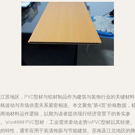
在江苏地区，PVC型材与铝材制品作为建筑与装饰行业的关键材料
价格波动与市场供需关系紧密相连。本文聚焦“第4页”价格数据，
理两地材料运作逻辑，以期为读者提供现行经济背景下的务实参
。\n\n#### PVC型材：工业需求牵动走势\nPVC型材以其轻便
腐的特性，通常应用于装潢饰面与节能建筑。苏南及江北地区的